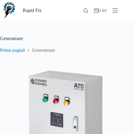
Sari
la
Rapid Fix
0
lei
Coș
conținut
de
cumpărături
Generatoare
Prima pagină
Generatoare