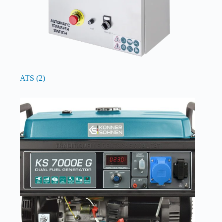
ATS
(2)