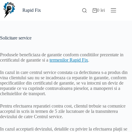
Sari
la
Rapid Fix
0
lei
Coș
conținut
de
cumpărături
Solicitare service
Produsele beneficiaza de garantie conform conditiilor prezentate in
certificatul de garantie si a
termenilor Rapid Fix
.
In cazul in care centrul service constata ca defectiunea s-a produs din
vina clientului sau nu se incadreaza ca reparatie in garantie, conform
specificatiilor din certificatul de garantie, se va intocmi un deviz de
reparatie ce va cuprinde contravaloarea pieselor, a manoperei si a
cheltuielilor de transport.
Pentru efectuarea reparatiei contra cost, clientul trebuie sa comunice
acceptul in scris in termen de 5 zile lucratoare de la transmiterea
devizului de catre Centrul service.
In cazul acceptarii devizului, detaliile cu privire la efectuarea plații se