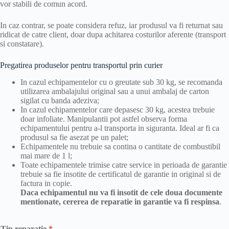
vor stabili de comun acord.
In caz contrar, se poate considera refuz, iar produsul va fi returnat sau
ridicat de catre client, doar dupa achitarea costurilor aferente (transport
si constatare).
Pregatirea produselor pentru transportul prin curier
In cazul echipamentelor cu o greutate sub 30 kg, se recomanda
utilizarea ambalajului original sau a unui ambalaj de carton
sigilat cu banda adeziva;
In cazul echipamentelor care depasesc 30 kg, acestea trebuie
doar infoliate. Manipulantii pot astfel observa forma
echipamentului pentru a-l transporta in siguranta. Ideal ar fi ca
produsul sa fie asezat pe un palet;
Echipamentele nu trebuie sa contina o cantitate de combustibil
mai mare de 1 l;
Toate echipamentele trimise catre service in perioada de garantie
trebuie sa fie insotite de certificatul de garantie in original si de
factura in copie.
Daca echipamentul nu va fi insotit de cele doua documente
mentionate, cererea de reparatie in garantie va fi respinsa
.
Tip reparatie
*