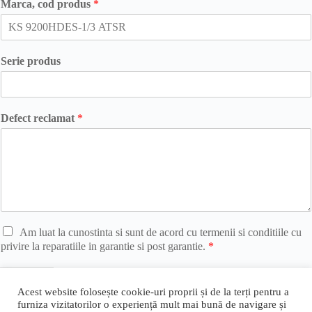
Marca, cod produs
*
Serie produs
Defect reclamat
*
A
Am luat la cunostinta si sunt de acord cu termenii si conditiile cu
c
privire la reparatiile in garantie si post garantie.
*
o
r
Trimite
d
Acest website folosește cookie-uri proprii și de la terți pentru a
u
furniza vizitatorilor o experiență mult mai bună de navigare și