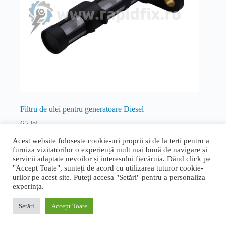
Filtru de ulei pentru generatoare Diesel
65
lei
Consumabile
,
Diesel
,
Diesel
Acest website folosește cookie-uri proprii și de la terți pentru a
furniza vizitatorilor o experiență mult mai bună de navigare și
Adaugă în coș
servicii adaptate nevoilor și interesului fiecăruia. Dând click pe
"Accept Toate", sunteți de acord cu utilizarea tuturor cookie-
urilor pe acest site. Puteți accesa "Setări" pentru a personaliza
experința.
Termeni și condiții generale
|
Politica de confidențialitate și
cookie
|
Livrare, retur și garanție
|
ANPC
|
ANPC - SAL
Setări
Accept Toate
Proudly designed by
Bogdan Bucur
. Copyright © 2026 Rapid
Fix.