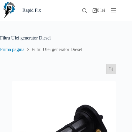
Sari
la
Rapid Fix
0
lei
Coș
conținut
de
cumpărături
Filtru Ulei generator Diesel
Prima pagină
Filtru Ulei generator Diesel