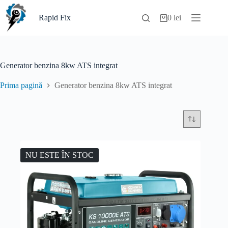
Sari
la
Rapid Fix
0
lei
Coș
conținut
de
cumpărături
Generator benzina 8kw ATS integrat
Prima pagină
Generator benzina 8kw ATS integrat
NU ESTE ÎN STOC