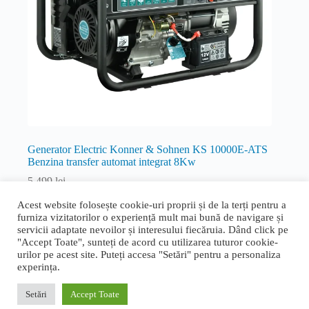
Generator Electric Konner & Sohnen KS 10000E-ATS
Benzina transfer automat integrat 8Kw
5.499
lei
Benzina / Gaz
Acest website folosește cookie-uri proprii și de la terți pentru a
furniza vizitatorilor o experiență mult mai bună de navigare și
Citește mai mult
servicii adaptate nevoilor și interesului fiecăruia. Dând click pe
"Accept Toate", sunteți de acord cu utilizarea tuturor cookie-
urilor pe acest site. Puteți accesa "Setări" pentru a personaliza
experința.
Termeni și condiții generale
|
Politica de confidențialitate și
cookie
|
Livrare, retur și garanție
|
ANPC
|
ANPC - SAL
Setări
Accept Toate
Proudly designed by
Bogdan Bucur
. Copyright © 2026 Rapid