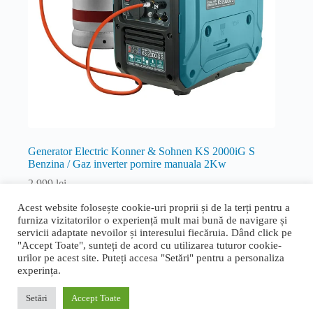
Generator Electric Konner & Sohnen KS 2000iG S
Benzina / Gaz inverter pornire manuala 2Kw
2.999
lei
Inverter
Acest website folosește cookie-uri proprii și de la terți pentru a
furniza vizitatorilor o experiență mult mai bună de navigare și
Citește mai mult
servicii adaptate nevoilor și interesului fiecăruia. Dând click pe
"Accept Toate", sunteți de acord cu utilizarea tuturor cookie-
urilor pe acest site. Puteți accesa "Setări" pentru a personaliza
experința.
Termeni și condiții generale
|
Politica de confidențialitate și
cookie
|
Livrare, retur și garanție
|
ANPC
|
ANPC - SAL
Setări
Accept Toate
Proudly designed by
Bogdan Bucur
. Copyright © 2026 Rapid