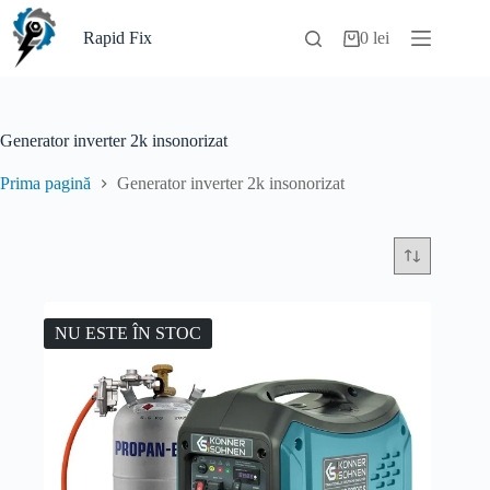
Sari
la
Rapid Fix
0
lei
Coș
conținut
de
cumpărături
Generator inverter 2k insonorizat
Prima pagină
Generator inverter 2k insonorizat
NU ESTE ÎN STOC