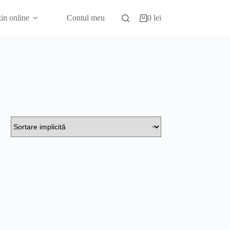
in online
Contul meu
0
lei
Coș
de
cumpărături