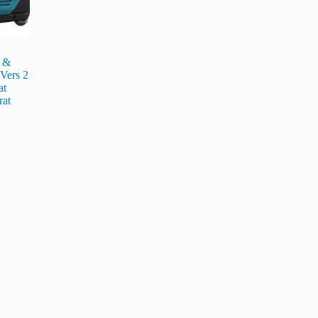
r &
Vers 2
at
rat