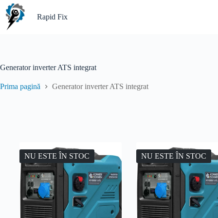
Sari
la
Rapid Fix
conținut
Generator inverter ATS integrat
Prima pagină
Generator inverter ATS integrat
NU ESTE ÎN STOC
NU ESTE ÎN STOC