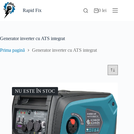
Sari
la
Rapid Fix
0
lei
Coș
conținut
de
cumpărături
Generator inverter cu ATS integrat
Prima pagină
Generator inverter cu ATS integrat
NU ESTE ÎN STOC