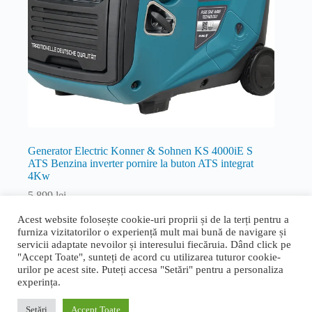
Generator Electric Konner & Sohnen KS 4000iE S
ATS Benzina inverter pornire la buton ATS integrat
4Kw
5.899
lei
Inverter
Acest website folosește cookie-uri proprii și de la terți pentru a
furniza vizitatorilor o experiență mult mai bună de navigare și
Citește mai mult
servicii adaptate nevoilor și interesului fiecăruia. Dând click pe
"Accept Toate", sunteți de acord cu utilizarea tuturor cookie-
urilor pe acest site. Puteți accesa "Setări" pentru a personaliza
experința.
Termeni și condiții generale
|
Politica de confidențialitate și
cookie
|
Livrare, retur și garanție
|
ANPC
|
ANPC - SAL
Setări
Accept Toate