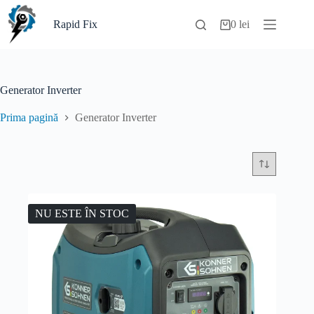
Sari
la
Rapid Fix
0
lei
Coș
conținut
de
cumpărături
Generator Inverter
Prima pagină
Generator Inverter
NU ESTE ÎN STOC