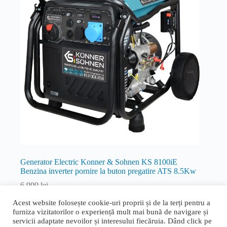
Generator Electric Konner & Sohnen KS 8100iE
Benzina inverter pornire la buton pregatire ATS 8.5Kw
6.999
lei
Inverter
Acest website folosește cookie-uri proprii și de la terți pentru a
furniza vizitatorilor o experiență mult mai bună de navigare și
Citește mai mult
servicii adaptate nevoilor și interesului fiecăruia. Dând click pe