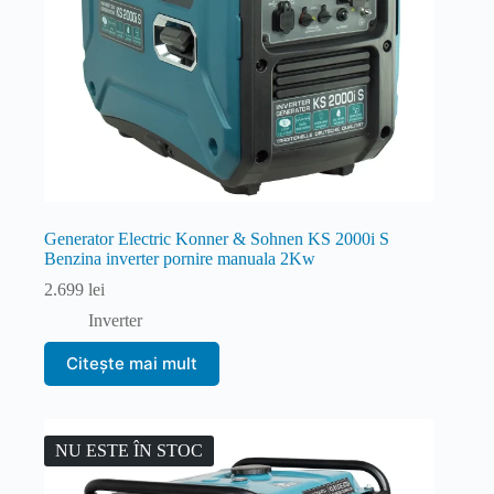
Generator Electric Konner & Sohnen KS 2000i S
Benzina inverter pornire manuala 2Kw
2.699
lei
Inverter
Citește mai mult
NU ESTE ÎN STOC