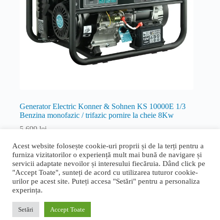
Generator Electric Konner & Sohnen KS 10000E 1/3
Benzina monofazic / trifazic pornire la cheie 8Kw
5.699
lei
Benzina / Gaz
Acest website folosește cookie-uri proprii și de la terți pentru a
furniza vizitatorilor o experiență mult mai bună de navigare și
Citește mai mult
servicii adaptate nevoilor și interesului fiecăruia. Dând click pe
"Accept Toate", sunteți de acord cu utilizarea tuturor cookie-
urilor pe acest site. Puteți accesa "Setări" pentru a personaliza
experința.
Termeni și condiții generale
|
Politica de confidențialitate și
cookie
|
Livrare, retur și garanție
|
ANPC
|
ANPC - SAL
Setări
Accept Toate
Proudly designed by
Bogdan Bucur
. Copyright © 2026 Rapid