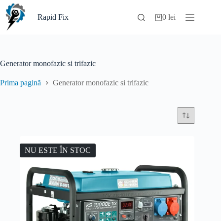
Sari
la
Rapid Fix
0
lei
Coș
conținut
de
cumpărături
Generator monofazic si trifazic
Prima pagină
Generator monofazic si trifazic
NU ESTE ÎN STOC