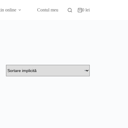
in online
Contul meu
0
lei
Coș
de
cumpărături