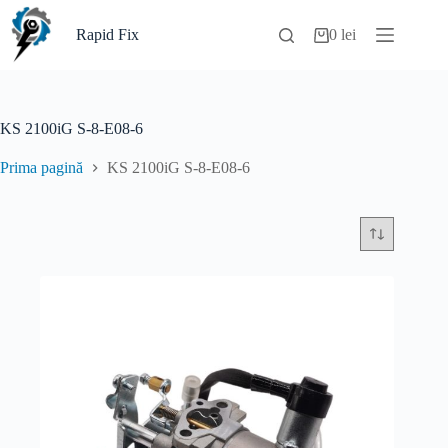
Sari
la
Rapid Fix
0
lei
Coș
conținut
de
cumpărături
KS 2100iG S-8-E08-6
Prima pagină
KS 2100iG S-8-E08-6