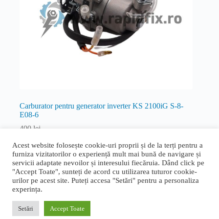
Carburator pentru generator inverter KS 2100iG S-8-
E08-6
400
lei
Inverter
Acest website folosește cookie-uri proprii și de la terți pentru a
furniza vizitatorilor o experiență mult mai bună de navigare și
Adaugă în coș
servicii adaptate nevoilor și interesului fiecăruia. Dând click pe
"Accept Toate", sunteți de acord cu utilizarea tuturor cookie-
urilor pe acest site. Puteți accesa "Setări" pentru a personaliza
experința.
Termeni și condiții generale
|
Politica de confidențialitate și
cookie
|
Livrare, retur și garanție
|
ANPC
|
ANPC - SAL
Setări
Accept Toate
Proudly designed by
Bogdan Bucur
. Copyright © 2026 Rapid