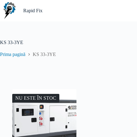
Sari
la
Rapid Fix
conținut
KS 33-3YE
Prima pagină
KS 33-3YE
NU ESTE ÎN STOC