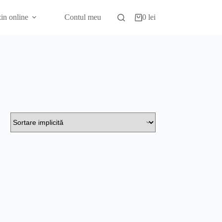
in online
Contul meu
0
lei
Coș
de
cumpărături