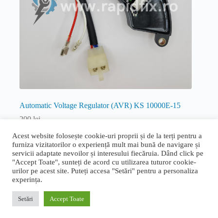
Automatic Voltage Regulator (AVR) KS 10000E-15
200
lei
Benzina
Acest website folosește cookie-uri proprii și de la terți pentru a
furniza vizitatorilor o experiență mult mai bună de navigare și
Adaugă în coș
servicii adaptate nevoilor și interesului fiecăruia. Dând click pe
"Accept Toate", sunteți de acord cu utilizarea tuturor cookie-
urilor pe acest site. Puteți accesa "Setări" pentru a personaliza
experința.
Termeni și condiții generale
|
Politica de confidențialitate și
cookie
|
Livrare, retur și garanție
|
ANPC
|
ANPC - SAL
Setări
Accept Toate
Proudly designed by
Bogdan Bucur
. Copyright © 2026 Rapid
Fix.