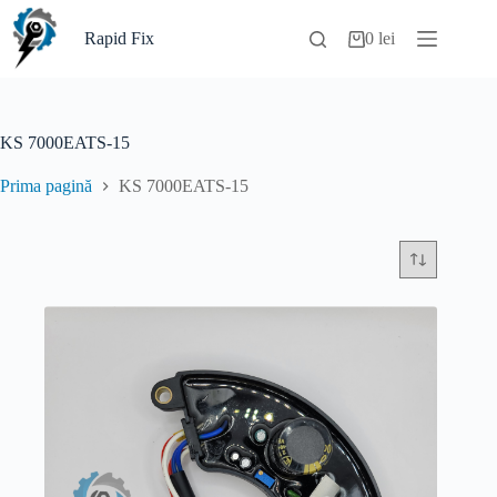
Sari
la
Rapid Fix
0
lei
Coș
conținut
de
cumpărături
KS 7000EATS-15
Prima pagină
KS 7000EATS-15