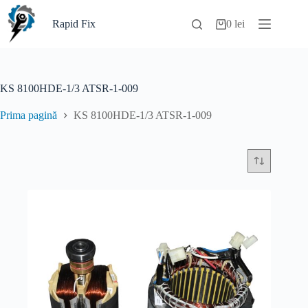
Sari
la
Rapid Fix
0
lei
Coș
conținut
de
cumpărături
KS 8100HDE-1/3 ATSR-1-009
Prima pagină
KS 8100HDE-1/3 ATSR-1-009