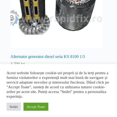
Alternator generator diesel seria KS 8100 1/3
3.700
lei
Diesel
Acest website folosește cookie-uri proprii și de la terți pentru a
furniza vizitatorilor o experiență mult mai bună de navigare și
Adaugă în coș
servicii adaptate nevoilor și interesului fiecăruia. Dând click pe
"Accept Toate", sunteți de acord cu utilizarea tuturor cookie-
urilor pe acest site. Puteți accesa "Setări" pentru a personaliza
experința.
Termeni și condiții generale
|
Politica de confidențialitate și
cookie
|
Livrare, retur și garanție
|
ANPC
|
ANPC - SAL
Setări
Accept Toate
Proudly designed by
Bogdan Bucur
. Copyright © 2026 Rapid
Fix.