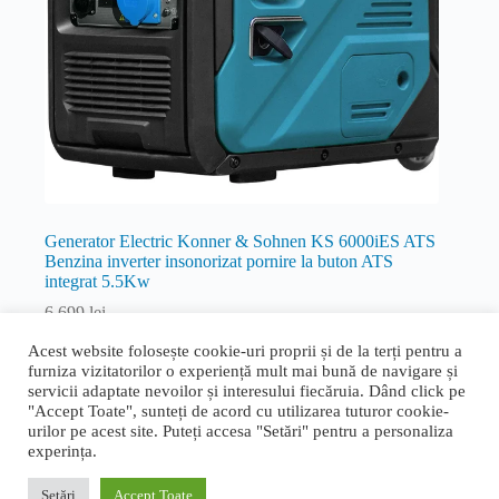
Generator Electric Konner & Sohnen KS 6000iES ATS
Benzina inverter insonorizat pornire la buton ATS
integrat 5.5Kw
6.699
lei
Inverter
Acest website folosește cookie-uri proprii și de la terți pentru a
furniza vizitatorilor o experiență mult mai bună de navigare și
Citește mai mult
servicii adaptate nevoilor și interesului fiecăruia. Dând click pe
"Accept Toate", sunteți de acord cu utilizarea tuturor cookie-
urilor pe acest site. Puteți accesa "Setări" pentru a personaliza
experința.
Termeni și condiții generale
|
Politica de confidențialitate și
cookie
|
Livrare, retur și garanție
|
ANPC
|
ANPC - SAL
Setări
Accept Toate