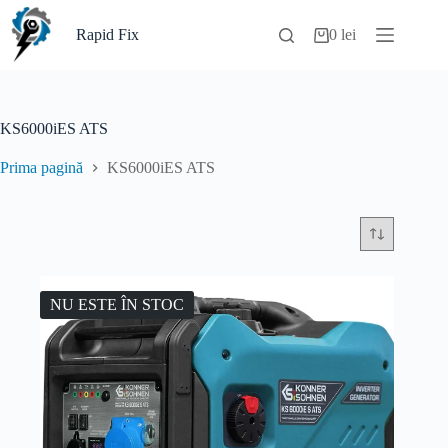
Sari
la
Rapid Fix
0
lei
Coș
conținut
de
cumpărături
KS6000iES ATS
Prima pagină
KS6000iES ATS
NU ESTE ÎN STOC