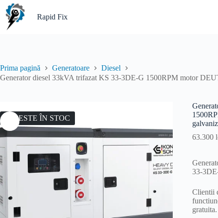
Sari
la
Rapid Fix
conținut
Prima pagină
Generatoare
Diesel
Generator diesel 33kVA trifazat KS 33-3DE-G 1500RPM motor DEUTZ 
Generat
1500RPM
NU ESTE ÎN STOC
galvaniz
63.300
l
Generato
33-3DE
Clientii
functiun
gratuita.