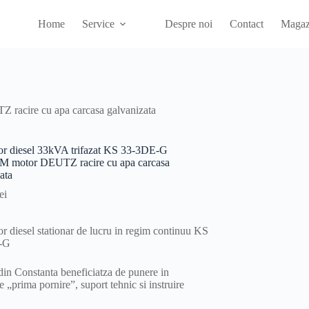
Home
Service
Despre noi
Contact
Magaz
racire cu apa carcasa galvanizata
or diesel 33kVA trifazat KS 33-3DE-G
 motor DEUTZ racire cu apa carcasa
ata
ei
r diesel stationar de lucru in regim continuu KS
-G
 din Constanta beneficiatza de punere in
e „prima pornire”, suport tehnic si instruire