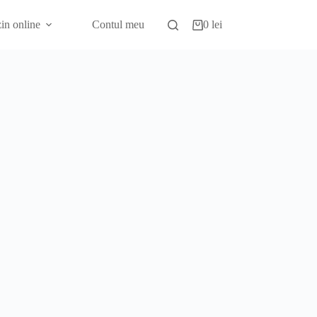
in online
Contul meu
0
lei
Coș
de
cumpărături