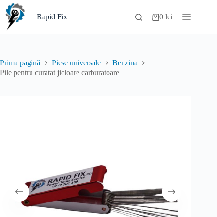
Sari
la
Rapid Fix
0
lei
Coș
conținut
de
cumpărături
Prima pagină
Piese universale
Benzina
Pile pentru curatat jicloare carburatoare