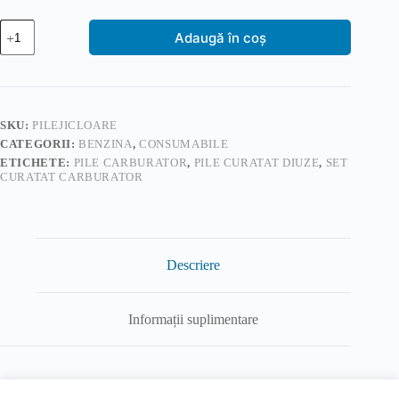
Cantitate
Adaugă în coș
Pile
pentru
curatat
jicloare
carburatoare
SKU:
PILEJICLOARE
CATEGORII:
BENZINA
,
CONSUMABILE
ETICHETE:
PILE CARBURATOR
,
PILE CURATAT DIUZE
,
SET
CURATAT CARBURATOR
Descriere
Informații suplimentare