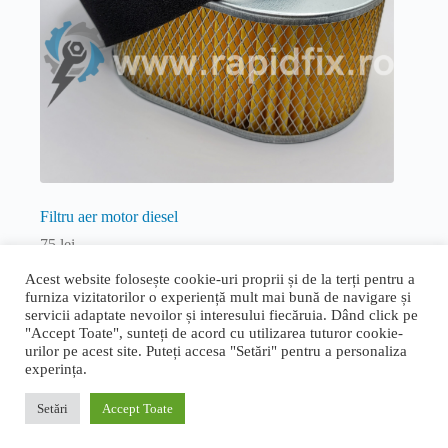
Filtru aer motor diesel
75
lei
Consumabile
,
Diesel
,
Diesel
Acest website folosește cookie-uri proprii și de la terți pentru a
furniza vizitatorilor o experiență mult mai bună de navigare și
Adaugă în coș
servicii adaptate nevoilor și interesului fiecăruia. Dând click pe
"Accept Toate", sunteți de acord cu utilizarea tuturor cookie-
urilor pe acest site. Puteți accesa "Setări" pentru a personaliza
experința.
Termeni și condiții generale
|
Politica de confidențialitate și
cookie
|
Livrare, retur și garanție
|
ANPC
|
ANPC - SAL
Setări
Accept Toate
Proudly designed by
Bogdan Bucur
. Copyright © 2026 Rapid
Fix.