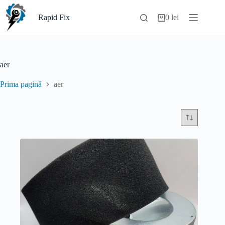
Sari
la
Rapid Fix
0
lei
Coș
conținut
de
cumpărături
aer
Prima pagină
aer