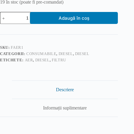
19 în stoc (poate fi pre-comandat)
Cantitate
Adaugă în coș
Filtru
aer
motor
diesel
SKU:
FAER1
CATEGORII:
CONSUMABILE
,
DIESEL
,
DIESEL
ETICHETE:
AER
,
DIESEL
,
FILTRU
Descriere
Informații suplimentare