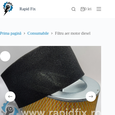
Sari
la
Rapid Fix
0
lei
Coș
conținut
de
cumpărături
Prima pagină
Consumabile
Filtru aer motor diesel