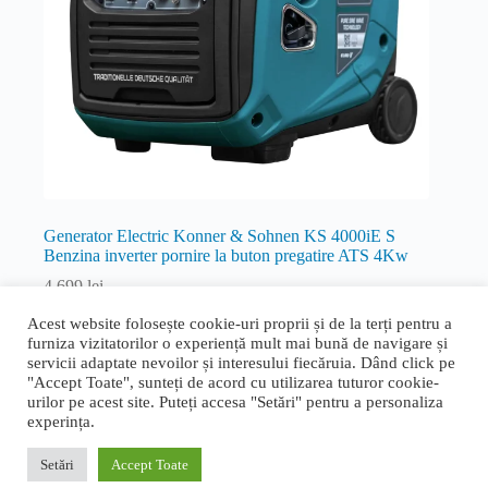
Generator Electric Konner & Sohnen KS 4000iE S
Benzina inverter pornire la buton pregatire ATS 4Kw
4.699
lei
Inverter
Acest website folosește cookie-uri proprii și de la terți pentru a
furniza vizitatorilor o experiență mult mai bună de navigare și
Citește mai mult
servicii adaptate nevoilor și interesului fiecăruia. Dând click pe
"Accept Toate", sunteți de acord cu utilizarea tuturor cookie-
urilor pe acest site. Puteți accesa "Setări" pentru a personaliza
experința.
Termeni și condiții generale
|
Politica de confidențialitate și
cookie
|
Livrare, retur și garanție
|
ANPC
|
ANPC - SAL
Setări
Accept Toate
Proudly designed by
Bogdan Bucur
. Copyright © 2026 Rapid