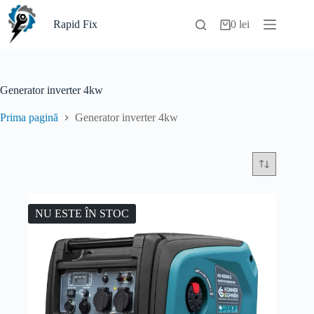
Sari
la
Rapid Fix
0
lei
Coș
conținut
de
cumpărături
Generator inverter 4kw
Prima pagină
Generator inverter 4kw
NU ESTE ÎN STOC