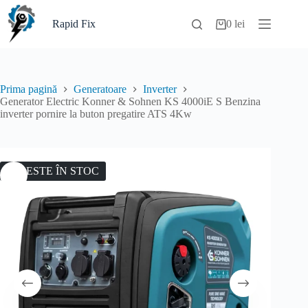
Sari
la
Rapid Fix
0
lei
Coș
conținut
de
cumpărături
Prima pagină
Generatoare
Inverter
Generator Electric Konner & Sohnen KS 4000iE S Benzina
inverter pornire la buton pregatire ATS 4Kw
NU ESTE ÎN STOC