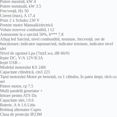
Putere maximă, kW 4
Putere nominală, kW 3.5
Frecvență, Hz 50
Curent (max), A 17.4
Prize 2 x Schuko 230 V
Pornire motor Manuală/electrică
Volum rezervor combustibil, l 12
Autonomie la o sarcină 50%, h*** 7.8
Afișaj led Sarcină, nivel combustibil, tensiune, frecvență, ore de
funcționare; indicator suprasarcină, indicator tensiune, indicator nivel
ulei
Nivel de zgomot Lpa (7m)/Lwa, dB 66/91
Ieşire DC, V/А 12V/8.3A
Ieșiri USB –
Modelul motorului KS 240i
Сapacitate cilindrică, cm3 223
Tipul motorului Motor pe benzină, cu 1 cilindru, în patru timpi, răcit cu
aer
Putere motor, cp 7.5
Mufă paralelă generator +
Intrare pentru ATS Da
Capacitate ulei, l 0.6
Baterie, A·h 1.6 Litiu
Bobinaj alternator Cupru
Clasa de protecție IP23M