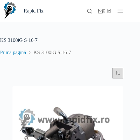
Sari
la
Rapid Fix
0
lei
Coș
conținut
de
cumpărături
KS 3100iG S-16-7
Prima pagină
KS 3100iG S-16-7