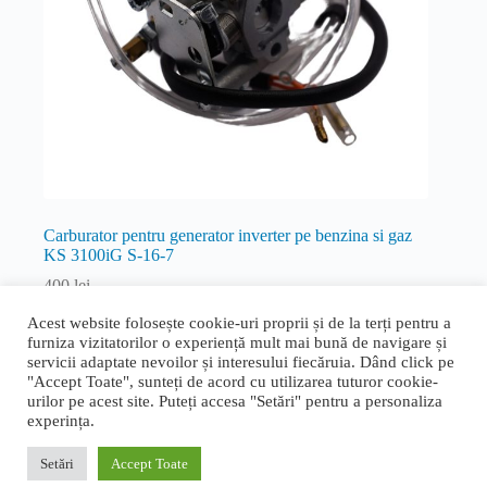
Carburator pentru generator inverter pe benzina si gaz
KS 3100iG S-16-7
400
lei
Inverter
Acest website folosește cookie-uri proprii și de la terți pentru a
furniza vizitatorilor o experiență mult mai bună de navigare și
Adaugă în coș
servicii adaptate nevoilor și interesului fiecăruia. Dând click pe
"Accept Toate", sunteți de acord cu utilizarea tuturor cookie-
urilor pe acest site. Puteți accesa "Setări" pentru a personaliza
experința.
Termeni și condiții generale
|
Politica de confidențialitate și
cookie
|
Livrare, retur și garanție
|
ANPC
|
ANPC - SAL
Setări
Accept Toate
Proudly designed by
Bogdan Bucur
. Copyright © 2026 Rapid