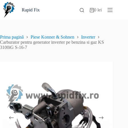
Sari
la
Rapid Fix
0
lei
Coș
conținut
de
cumpărături
Prima pagină
Piese Konner & Sohnen
Inverter
Carburator pentru generator inverter pe benzina si gaz KS
3100iG S-16-7