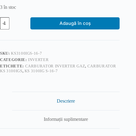
3 în stoc
Cantitate
Adaugă în coș
Carburator
pentru
generator
inverter
pe
benzina
SKU:
KS3100IGS-16-7
si
CATEGORIE:
INVERTER
gaz
KS
ETICHETE:
CARBURATOR INVERTER GAZ
,
CARBURATOR
3100iG
KS 3100IGS
,
KS 3100IG S-16-7
S-
16-
7
Descriere
Informații suplimentare