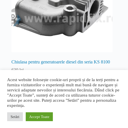
Chiulasa pentru generatoarele diesel din seria KS 8100
630
lei
Diesel
Acest website folosește cookie-uri proprii și de la terți pentru a
furniza vizitatorilor o experiență mult mai bună de navigare și
Adaugă în coș
servicii adaptate nevoilor și interesului fiecăruia. Dând click pe
"Accept Toate", sunteți de acord cu utilizarea tuturor cookie-
urilor pe acest site. Puteți accesa "Setări" pentru a personaliza
experința.
Termeni și condiții generale
|
Politica de confidențialitate și
cookie
|
Livrare, retur și garanție
|
ANPC
|
ANPC - SAL
Setări
Accept Toate
Proudly designed by
Bogdan Bucur
. Copyright © 2026 Rapid
Fix.