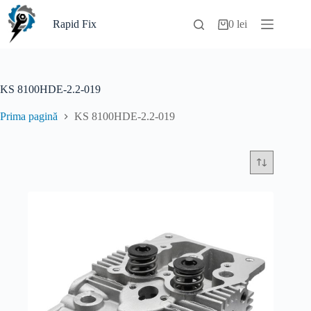
Sari
la
Rapid Fix
0
lei
Coș
conținut
de
cumpărături
KS 8100HDE-2.2-019
Prima pagină
KS 8100HDE-2.2-019