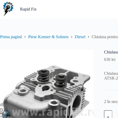
Sari
la
Rapid Fix
conținut
Prima pagină
Piese Konner & Sohnen
Diesel
Chiulasa pentru
Chiulasa
630
lei
Chiulas
ATSR-2
2 în stoc
Cantitat
Chiulasa