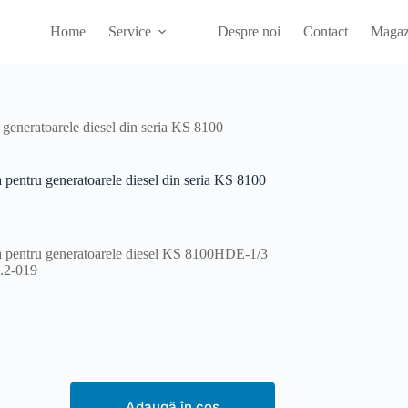
Home
Service
Despre noi
Contact
Magaz
 generatoarele diesel din seria KS 8100
 pentru generatoarele diesel din seria KS 8100
a pentru generatoarele diesel KS 8100HDE-1/3
.2-019
e
Adaugă în coș