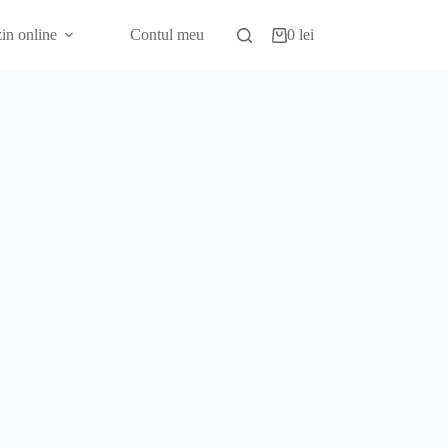
in online
Contul meu
0
lei
Coș
de
cumpărături