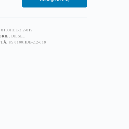
arele
 8100HDE-2.2-019
ORIE:
DIESEL
ETĂ:
KS 8100HDE-2.2-019